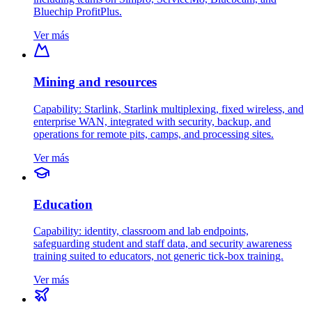
Bluechip ProfitPlus.
Ver más
Mining and resources
Capability: Starlink, Starlink multiplexing, fixed wireless, and
enterprise WAN, integrated with security, backup, and
operations for remote pits, camps, and processing sites.
Ver más
Education
Capability: identity, classroom and lab endpoints,
safeguarding student and staff data, and security awareness
training suited to educators, not generic tick-box training.
Ver más