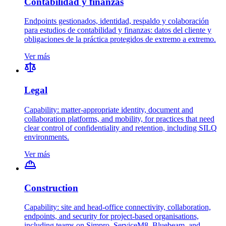
Contabilidad y finanzas
Endpoints gestionados, identidad, respaldo y colaboración
para estudios de contabilidad y finanzas: datos del cliente y
obligaciones de la práctica protegidos de extremo a extremo.
Ver más
Legal
Capability: matter-appropriate identity, document and
collaboration platforms, and mobility, for practices that need
clear control of confidentiality and retention, including SILQ
environments.
Ver más
Construction
Capability: site and head-office connectivity, collaboration,
endpoints, and security for project-based organisations,
including teams on Simpro, ServiceM8, Bluebeam, and