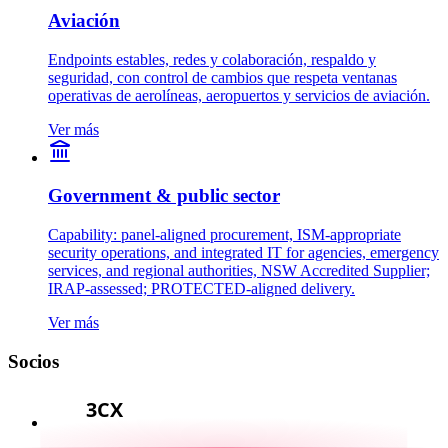
Aviación
Endpoints estables, redes y colaboración, respaldo y
seguridad, con control de cambios que respeta ventanas
operativas de aerolíneas, aeropuertos y servicios de aviación.
Ver más
Government & public sector
Capability: panel-aligned procurement, ISM-appropriate
security operations, and integrated IT for agencies, emergency
services, and regional authorities, NSW Accredited Supplier;
IRAP-assessed; PROTECTED-aligned delivery.
Ver más
Socios