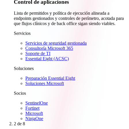
Control de aplicaciones
Lista de permitidos y política de ejecución alineada a
endpoints gestionados y controles de perímetro, acotada para
que flujos clínicos y de back office sigan siendo viables.
Servicios
Servicios de seguridad gestionada
Consultoría Microsoft 365
Soporte de TI
Essential Eight (ACSC)
Soluciones
Preparación Essential Eight
Soluciones Microsoft
Socios
SentinelOne
Fortinet
Microsoft
NinjaOne
2
de 8