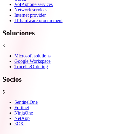
VoIP phone services
Network services
Internet provider
IT hardware procurement
Soluciones
3
Microsoft solutions
Google Workspace
Trucell eOrdering
Socios
5
SentinelOne
Fortinet
NinjaOne
NetApp
3CX