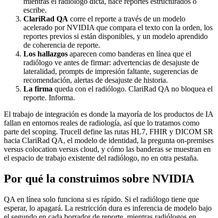
mientras el radiólogo dicta, hace reportes estructurados o
escribe.
ClariRad QA
corre el reporte a través de un modelo
acelerado por NVIDIA que compara el texto con la orden, los
reportes previos si están disponibles, y un modelo aprendido
de coherencia de reporte.
Los hallazgos
aparecen como banderas en línea que el
radiólogo ve antes de firmar: advertencias de desajuste de
lateralidad, prompts de impresión faltante, sugerencias de
recomendación, alertas de desajuste de historia.
La firma
queda con el radiólogo. ClariRad QA no bloquea el
reporte. Informa.
El trabajo de integración es donde la mayoría de los productos de IA
fallan en entornos reales de radiología, así que lo tratamos como
parte del scoping. Trucell define las rutas HL7, FHIR y DICOM SR
hacia ClariRad QA, el modelo de identidad, la pregunta on-premises
versus colocation versus cloud, y cómo las banderas se muestran en
el espacio de trabajo existente del radiólogo, no en otra pestaña.
Por qué la construimos sobre NVIDIA
QA en línea solo funciona si es rápido. Si el radiólogo tiene que
esperar, lo apagará. La restricción dura es inferencia de modelo bajo
el segundo en cada borrador de reporte, mientras radiólogos en