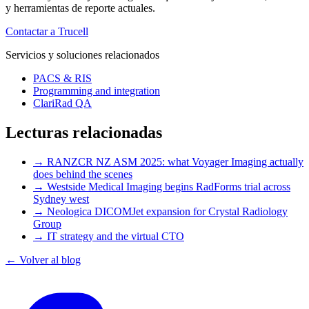
y herramientas de reporte actuales.
Contactar a Trucell
Servicios y soluciones relacionados
PACS & RIS
Programming and integration
ClariRad QA
Lecturas relacionadas
→
RANZCR NZ ASM 2025: what Voyager Imaging actually
does behind the scenes
→
Westside Medical Imaging begins RadForms trial across
Sydney west
→
Neologica DICOMJet expansion for Crystal Radiology
Group
→
IT strategy and the virtual CTO
← Volver al blog