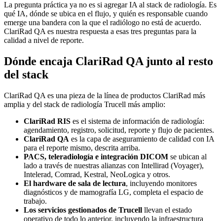
La pregunta práctica ya no es si agregar IA al stack de radiología. Es
qué IA, dónde se ubica en el flujo, y quién es responsable cuando
emerge una bandera con la que el radiólogo no está de acuerdo.
ClariRad QA es nuestra respuesta a esas tres preguntas para la
calidad a nivel de reporte.
Dónde encaja ClariRad QA junto al resto
del stack
ClariRad QA es una pieza de la línea de productos ClariRad más
amplia y del stack de radiología Trucell más amplio:
ClariRad RIS
es el sistema de información de radiología:
agendamiento, registro, solicitud, reporte y flujo de pacientes.
ClariRad QA
es la capa de aseguramiento de calidad con IA
para el reporte mismo, descrita arriba.
PACS, teleradiología e integración DICOM
se ubican al
lado a través de nuestras alianzas con Intellirad (Voyager),
Intelerad, Comrad, Kestral, NeoLogica y otros.
El hardware de sala de lectura
, incluyendo monitores
diagnósticos y de mamografía LG, completa el espacio de
trabajo.
Los servicios gestionados de Trucell
llevan el estado
operativo de todo lo anterior, incluyendo la infraestructura