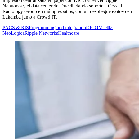
Impresión centralizada en papel con DICOMJet vía Ripple
Networks y el data center de Trucell, dando soporte a Crystal
Radiology Group en múltiples sitios, con un despliegue exitoso en
Lakemba junto a Crowd IT.
PACS & RIS
Programming and integration
DICOMJet®:
NeoLogica
Ripple Networks
Healthcare