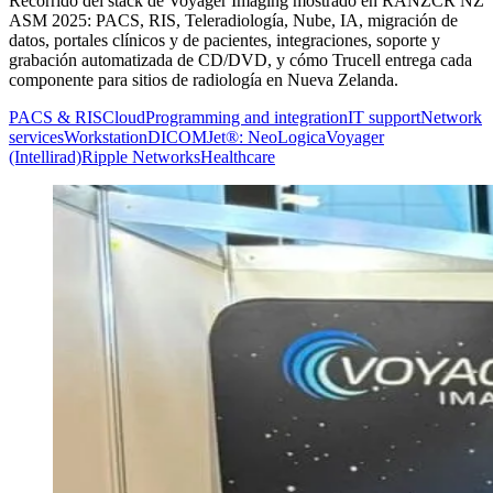
Recorrido del stack de Voyager Imaging mostrado en RANZCR NZ
ASM 2025: PACS, RIS, Teleradiología, Nube, IA, migración de
datos, portales clínicos y de pacientes, integraciones, soporte y
grabación automatizada de CD/DVD, y cómo Trucell entrega cada
componente para sitios de radiología en Nueva Zelanda.
PACS & RIS
Cloud
Programming and integration
IT support
Network
services
Workstation
DICOMJet®: NeoLogica
Voyager
(Intellirad)
Ripple Networks
Healthcare