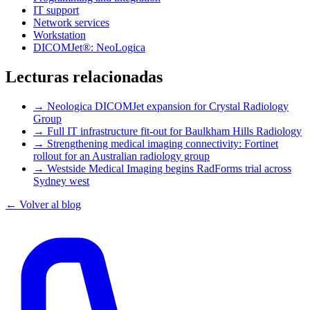
IT support
Network services
Workstation
DICOMJet®: NeoLogica
Lecturas relacionadas
→
Neologica DICOMJet expansion for Crystal Radiology
Group
→
Full IT infrastructure fit-out for Baulkham Hills Radiology
→
Strengthening medical imaging connectivity: Fortinet
rollout for an Australian radiology group
→
Westside Medical Imaging begins RadForms trial across
Sydney west
← Volver al blog