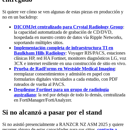
Si quiere ver cómo se ven algunas de estas piezas en producción y
no en un backdrop:
DICOMJet centralizado para Crystal Radiology Group
:
la capacidad automatizada de grabación de CD/DVD,
hospedada en nuestro centro de datos vía Ripple Networks,
soportando múltiples sitios.
Implementación completa de infraestructura TI en
Baulkham Hills Radiology
: Voyager RIS/PACS, estaciones
clínicas HP, red HA Fortinet, monitores diagnósticos LG, voz
3CX e internet resiliente en una construcción de sitio en vivo.
Prueba de RadForms en Westside Medical Imaging
:
reemplazar consentimientos y admisión en papel con
formularios digitales vinculados a cada estudio, con PDF
ruteados de vuelta al PACS.
Despliegue Fortinet para un grupo de radiología
australiano
: la red por debajo de todo lo demás, centralizada
en FortiManager/FortiAnalyzer.
Si no alcanzó a pasar por el stand
Si no asistió presencialmente a RANZCR NZ ASM 2025 y quiere
recorrer alguna de estas capacidades para sus sitios,
contacte a