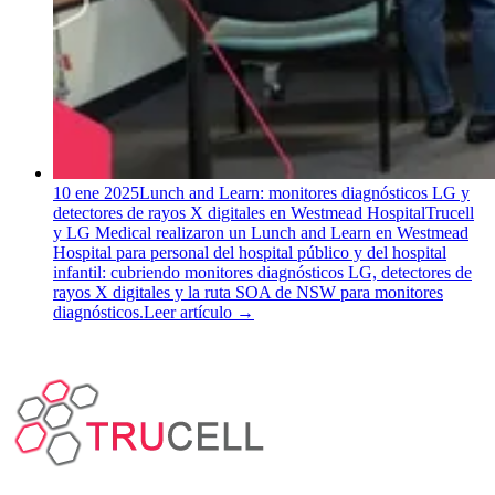
10 ene 2025
Lunch and Learn: monitores diagnósticos LG y
detectores de rayos X digitales en Westmead Hospital
Trucell
y LG Medical realizaron un Lunch and Learn en Westmead
Hospital para personal del hospital público y del hospital
infantil: cubriendo monitores diagnósticos LG, detectores de
rayos X digitales y la ruta SOA de NSW para monitores
diagnósticos.
Leer artículo
→