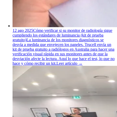
12 ago 2025
Cómo verificar si su monitor de radiología sigue
cumpliendo los estándares de luminancia (kit de prueba
gratuito)
La luminancia de los monitores diagnósticos se
desvía a medida que envejecen los paneles. Trucell envía un
kit de prueba gratuito a radiólogos en Australia para hacer una
verificación visual rápida en sus monitores antes de que la
desviación afecte la lectura. Aquí lo que hace el test, lo que no
hace y cómo recibir un kit.
Leer artículo
→