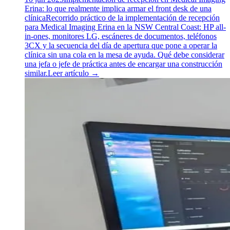
Erina: lo que realmente implica armar el front desk de una
clínica
Recorrido práctico de la implementación de recepción
para Medical Imaging Erina en la NSW Central Coast: HP all-
in-ones, monitores LG, escáneres de documentos, teléfonos
3CX y la secuencia del día de apertura que pone a operar la
clínica sin una cola en la mesa de ayuda. Qué debe considerar
una jefa o jefe de práctica antes de encargar una construcción
similar.
Leer artículo
→