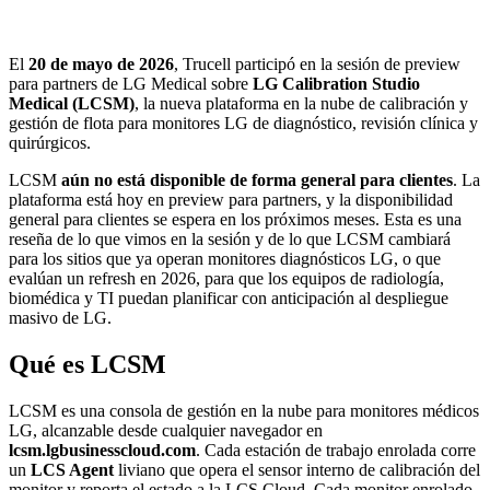
El
20 de mayo de 2026
, Trucell participó en la sesión de preview
para partners de LG Medical sobre
LG Calibration Studio
Medical (LCSM)
, la nueva plataforma en la nube de calibración y
gestión de flota para monitores LG de diagnóstico, revisión clínica y
quirúrgicos.
LCSM
aún no está disponible de forma general para clientes
. La
plataforma está hoy en preview para partners, y la disponibilidad
general para clientes se espera en los próximos meses. Esta es una
reseña de lo que vimos en la sesión y de lo que LCSM cambiará
para los sitios que ya operan monitores diagnósticos LG, o que
evalúan un refresh en 2026, para que los equipos de radiología,
biomédica y TI puedan planificar con anticipación al despliegue
masivo de LG.
Qué es LCSM
LCSM es una consola de gestión en la nube para monitores médicos
LG, alcanzable desde cualquier navegador en
lcsm.lgbusinesscloud.com
. Cada estación de trabajo enrolada corre
un
LCS Agent
liviano que opera el sensor interno de calibración del
monitor y reporta el estado a la LCS Cloud. Cada monitor enrolado