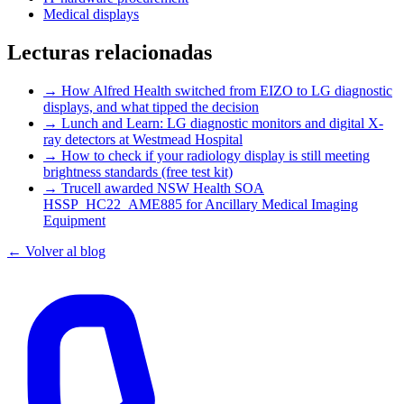
Medical displays
Lecturas relacionadas
→
How Alfred Health switched from EIZO to LG diagnostic
displays, and what tipped the decision
→
Lunch and Learn: LG diagnostic monitors and digital X-
ray detectors at Westmead Hospital
→
How to check if your radiology display is still meeting
brightness standards (free test kit)
→
Trucell awarded NSW Health SOA
HSSP_HC22_AME885 for Ancillary Medical Imaging
Equipment
← Volver al blog