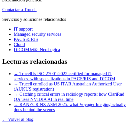
Contactar a Trucell
Servicios y soluciones relacionados
IT support
Managed security services
PACS & RIS
Cloud
DICOMJet®: NeoLogica
Lecturas relacionadas
→
Trucell is ISO 27001:2022 certified for managed IT
services, with specializations in PACS/RIS and DICOM
→
Trucell enrolled as US ITAR Australian Authorized User
(AUKUS registration)
→
Catching critical errors in radiology reports: how ClariRad
QA uses NVIDIA AI in real time
→
RANZCR NZ ASM 2025: what Voyager Imaging actually
does behind the scenes
← Volver al blog