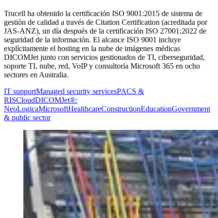
Trucell ha obtenido la certificación ISO 9001:2015 de sistema de
gestión de calidad a través de Citation Certification (acreditada por
JAS-ANZ), un día después de la certificación ISO 27001:2022 de
seguridad de la información. El alcance ISO 9001 incluye
explícitamente el hosting en la nube de imágenes médicas
DICOMJet junto con servicios gestionados de TI, ciberseguridad,
soporte TI, nube, red, VoIP y consultoría Microsoft 365 en ocho
sectores en Australia.
IT support
Managed security services
PACS &
RIS
Cloud
DICOMJet®:
NeoLogica
Microsoft
Healthcare
Construction
Education
Government
& public sector