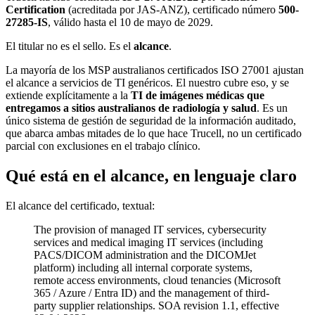
Certification
(acreditada por JAS-ANZ), certificado número
500-
27285-IS
, válido hasta el 10 de mayo de 2029.
El titular no es el sello. Es el
alcance
.
La mayoría de los MSP australianos certificados ISO 27001 ajustan
el alcance a servicios de TI genéricos. El nuestro cubre eso, y se
extiende explícitamente a la
TI de imágenes médicas que
entregamos a sitios australianos de radiología y salud
. Es un
único sistema de gestión de seguridad de la información auditado,
que abarca ambas mitades de lo que hace Trucell, no un certificado
parcial con exclusiones en el trabajo clínico.
Qué está en el alcance, en lenguaje claro
El alcance del certificado, textual:
The provision of managed IT services, cybersecurity
services and medical imaging IT services (including
PACS/DICOM administration and the DICOMJet
platform) including all internal corporate systems,
remote access environments, cloud tenancies (Microsoft
365 / Azure / Entra ID) and the management of third-
party supplier relationships. SOA revision 1.1, effective