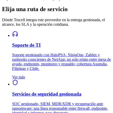
Elija una ruta de servicio
Dónde Trucell integra este proveedor en la entrega gestionada, el
alcance, los SLA y la operación cotidiana.
Soporte de TI
Soporte gestionado con HaloPSA, NinjaOne, Zabbix y
runbooks conscientes de NetApp: un solo relato entre mesa de
ayuda, endpoints, monitoreo y respaldo; cobertura Australia,
Filipinas y Chile.
Ver más
Servicios de seguridad gestionada
SOC gestionado, SIEM, MDR/XDR y recuperación ante
ransomware: una línea responsable entre firewall, endpoints,
identidad e informes para directorio.