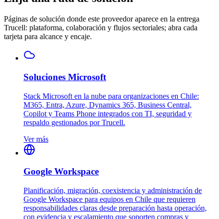
Páginas de solución donde este proveedor aparece en la entrega
Trucell: plataforma, colaboración y flujos sectoriales; abra cada
tarjeta para alcance y encaje.
Soluciones Microsoft
Stack Microsoft en la nube para organizaciones en Chile:
M365, Entra, Azure, Dynamics 365, Business Central,
Copilot y Teams Phone integrados con TI, seguridad y
respaldo gestionados por Trucell.
Ver más
Google Workspace
Planificación, migración, coexistencia y administración de
Google Workspace para equipos en Chile que requieren
responsabilidades claras desde preparación hasta operación,
con evidencia y escalamiento que soporten compras y