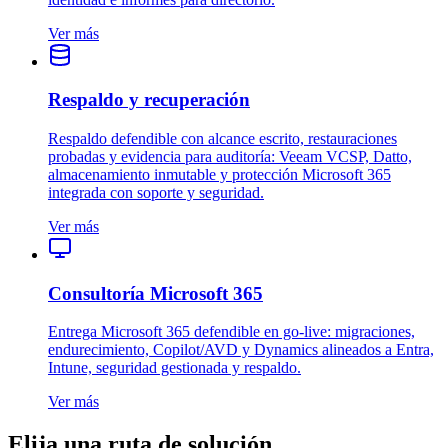
Ver más
Respaldo y recuperación
Respaldo defendible con alcance escrito, restauraciones
probadas y evidencia para auditoría: Veeam VCSP, Datto,
almacenamiento inmutable y protección Microsoft 365
integrada con soporte y seguridad.
Ver más
Consultoría Microsoft 365
Entrega Microsoft 365 defendible en go‑live: migraciones,
endurecimiento, Copilot/AVD y Dynamics alineados a Entra,
Intune, seguridad gestionada y respaldo.
Ver más
Elija una ruta de solución