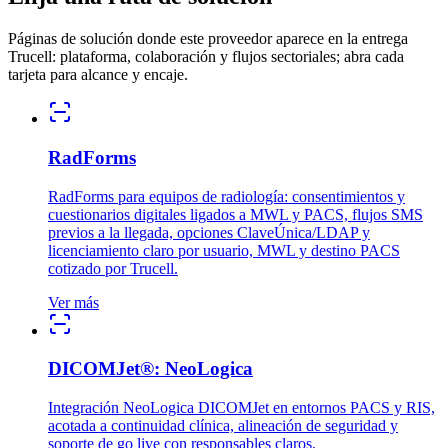
Páginas de solución donde este proveedor aparece en la entrega
Trucell: plataforma, colaboración y flujos sectoriales; abra cada
tarjeta para alcance y encaje.
RadForms
RadForms para equipos de radiología: consentimientos y
cuestionarios digitales ligados a MWL y PACS, flujos SMS
previos a la llegada, opciones ClaveÚnica/LDAP y
licenciamiento claro por usuario, MWL y destino PACS
cotizado por Trucell.
Ver más
DICOMJet®: NeoLogica
Integración NeoLogica DICOMJet en entornos PACS y RIS,
acotada a continuidad clínica, alineación de seguridad y
soporte de go live con responsables claros.